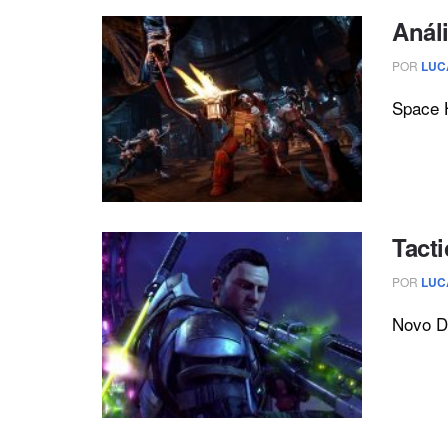
Análi
POR
LUC
Space H
Tact
POR
LUC
Novo D