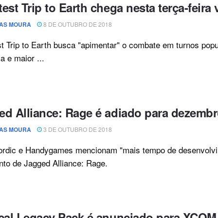
est Trip to Earth chega nesta terça-feira
AS MOURA
8 DE OUTUBRO DE 2018
t Trip to Earth busca "apimentar" o combate em turnos pop
a e maior ...
ed Alliance: Rage é adiado para dezemb
AS MOURA
3 DE OUTUBRO DE 2018
rdic e Handygames mencionam "mais tempo de desenvolvim
to de Jagged Alliance: Rage.
ical Legacy Pack é anunciado para XCOM 