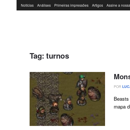
Notícias
Análises
Primeiras impressões
Artigos
Assine a nossa
Tag:
turnos
Mons
POR
LUC
Beasts 
mapa de