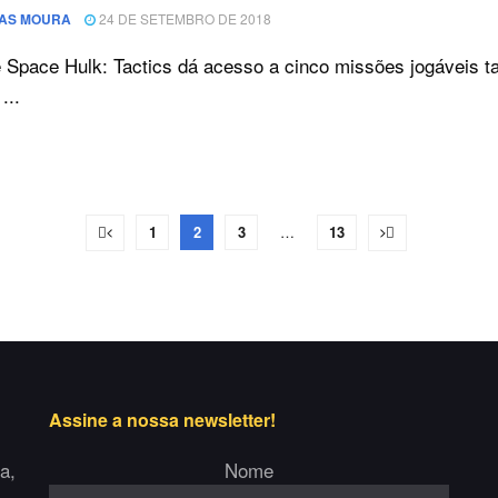
AS MOURA
24 DE SETEMBRO DE 2018
 Space Hulk: Tactics dá acesso a cinco missões jogáveis tan
...
1
2
3
…
13
Assine a nossa newsletter!
a,
Nome