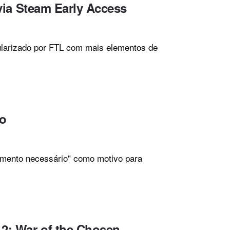
 via Steam Early Access
ularizado por FTL com mais elementos de
ro
ento necessário" como motivo para
2: War of the Chosen