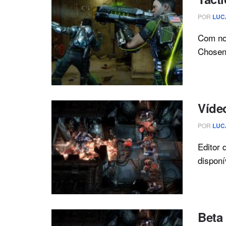
POR
LUC
Com no
Chosen 
Víde
POR
LUC
Editor 
disponí
Beta 