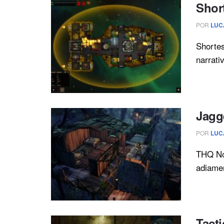
Short
POR
LUC
Shortes
narrativ
Jagg
POR
LUC
THQ No
adiamen
Tact