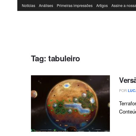
Notícias
Análises
Primeiras impressões
Artigos
Assine a nossa
Tag:
tabuleiro
Versã
POR
LUC
Terrafo
Conteúd