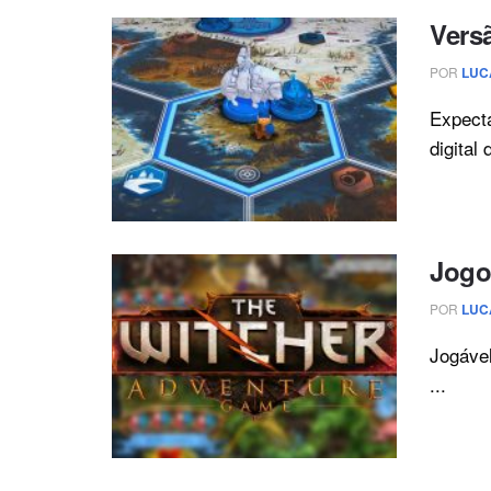
Versã
POR
LUC
Expecta
digital d
Jogo
POR
LUC
Jogável
...