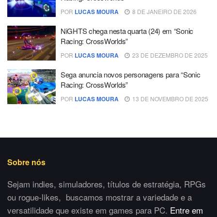
POR
LUCAS MOURA
8 DE JANEIRO DE 2026
NiGHTS chega nesta quarta (24) em “Sonic
Racing: CrossWorlds”
POR
LUCAS MOURA
23 DE DEZEMBRO DE 2025
Sega anuncia novos personagens para “Sonic
Racing: CrossWorlds”
POR
LUCAS MOURA
13 DE NOVEMBRO DE 2025
Sobre nós
Sejam indies, simuladores, títulos de estratégia, RPGs
ou rogue-likes, buscamos mostrar a variedade e a
versatilidade que existe em games para PC.
Entre em