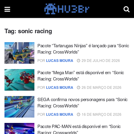
Tag:
sonic racing
Pacote “Tartarugas Ninjas” é lançado para “Sonic
Racing: CrossWorlds”
POR
LUCAS MOURA
29 DE JULHO DE 2026
Pacote “Mega Man” está disponível em “Sonic
Racing: CrossWorlds”
POR
LUCAS MOURA
26 DE MARÇO DE 2026
SEGA confirma novos personagens para “Sonic
Racing: CrossWorlds”
POR
LUCAS MOURA
16 DE MARÇO DE 2026
Pacote PAC-MAN está disponível em “Sonic
Racing: Crossworlds”