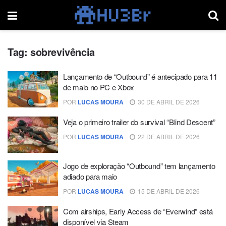
Tag:
sobrevivência
Lançamento de “Outbound” é antecipado para 11
de maio no PC e Xbox
POR
LUCAS MOURA
30 DE ABRIL DE 2026
Veja o primeiro trailer do survival “Blind Descent”
POR
LUCAS MOURA
22 DE ABRIL DE 2026
Jogo de exploração “Outbound” tem lançamento
adiado para maio
POR
LUCAS MOURA
15 DE ABRIL DE 2026
Com airships, Early Access de “Everwind” está
disponível via Steam