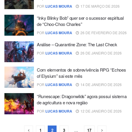
POR
LUCAS MOURA
17 DE MARÇO DE 2026
“Inky Blinky Bob” quer ser o sucessor espiritual
de “Choo-Choo Charles”
POR
LUCAS MOURA
26 DE FEVEREIRO DE 2026
Análise – Quarantine Zone: The Last Check
POR
LUCAS MOURA
26 DE JANEIRO DE 2026
Com elementos de sobrevivência RPG “Echoes
of Elysium” sai este mês
POR
LUCAS MOURA
14 DE JANEIRO DE 2026
“Runescape: Dragonwilds” agora possui sistema
de agricultura e nova região
POR
LUCAS MOURA
12 DE JANEIRO DE 2026
1
2
3
…
17