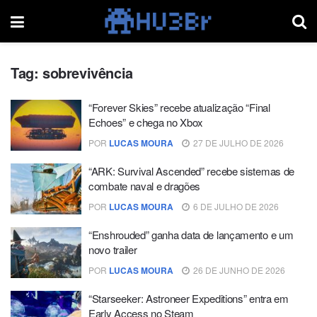
Tag:
sobrevivência
“Forever Skies” recebe atualização “Final
Echoes” e chega no Xbox
POR
LUCAS MOURA
27 DE JULHO DE 2026
“ARK: Survival Ascended” recebe sistemas de
combate naval e dragões
POR
LUCAS MOURA
6 DE JULHO DE 2026
“Enshrouded” ganha data de lançamento e um
novo trailer
POR
LUCAS MOURA
26 DE JUNHO DE 2026
“Starseeker: Astroneer Expeditions” entra em
Early Access no Steam