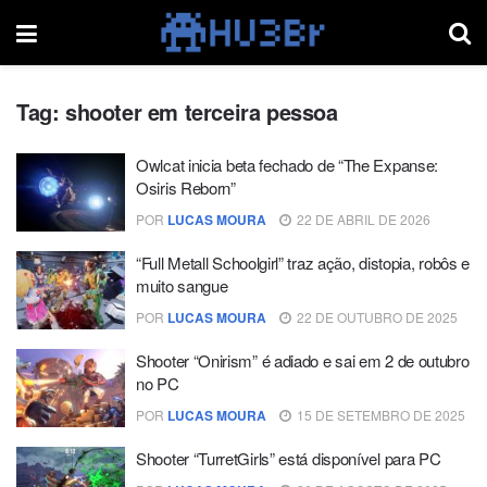
Tag:
shooter em terceira pessoa
Owlcat inicia beta fechado de “The Expanse:
Osiris Reborn”
POR
LUCAS MOURA
22 DE ABRIL DE 2026
“Full Metall Schoolgirl” traz ação, distopia, robôs e
muito sangue
POR
LUCAS MOURA
22 DE OUTUBRO DE 2025
Shooter “Onirism” é adiado e sai em 2 de outubro
no PC
POR
LUCAS MOURA
15 DE SETEMBRO DE 2025
Shooter “TurretGirls” está disponível para PC