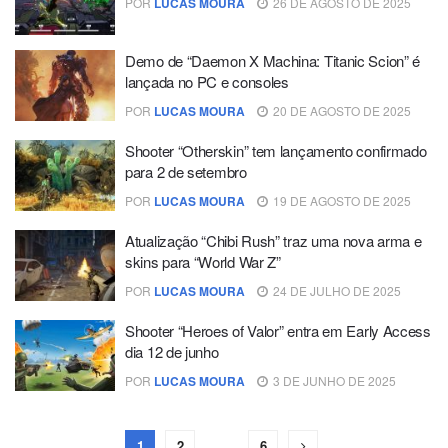
POR
LUCAS MOURA
26 DE AGOSTO DE 2025
Demo de “Daemon X Machina: Titanic Scion” é
lançada no PC e consoles
POR
LUCAS MOURA
20 DE AGOSTO DE 2025
Shooter “Otherskin” tem lançamento confirmado
para 2 de setembro
POR
LUCAS MOURA
19 DE AGOSTO DE 2025
Atualização “Chibi Rush” traz uma nova arma e
skins para “World War Z”
POR
LUCAS MOURA
24 DE JULHO DE 2025
Shooter “Heroes of Valor” entra em Early Access
dia 12 de junho
POR
LUCAS MOURA
3 DE JUNHO DE 2025
1
2
…
6