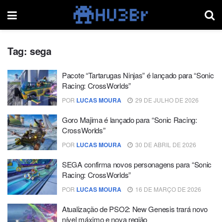
Tag:
sega
Pacote “Tartarugas Ninjas” é lançado para “Sonic
Racing: CrossWorlds”
POR
LUCAS MOURA
29 DE JULHO DE 2026
Goro Majima é lançado para “Sonic Racing:
CrossWorlds”
POR
LUCAS MOURA
30 DE ABRIL DE 2026
SEGA confirma novos personagens para “Sonic
Racing: CrossWorlds”
POR
LUCAS MOURA
16 DE MARÇO DE 2026
Atualização de PSO2: New Genesis trará novo
nível máximo e nova região