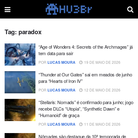
Tag:
paradox
“Age of Wonders 4: Secrets of the Archmages” já
tem data para sair
POR
LUCAS MOURA
19 DE MAIO DE 2026
“Thunder at Our Gates” sai em meados de junho
para “Hearts of Iron IV”
POR
LUCAS MOURA
12 DE MAIO DE 2026
“Stellaris: Nomads” é confirmado para junho; jogo
recebe DLCs “Utopia”, “Synthetic Dawn” e
“Humanoid” de graça
POR
LUCAS MOURA
11 DE MAIO DE 2026
Nômades são destaque da 10ª temporada de