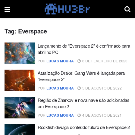
Tag:
Everspace
Lançamento de “Everspace 2” é confirmado para
abril no PC
POR
LUCAS MOURA
6 DE FEVEREIRO DE 2023
Atualização Drake: Gang Wars é lançada para
“Everspace 2”
POR
LUCAS MOURA
5 DE AGOSTO DE 2022
Região de Zharkov e nova nave são adicionadas
em Everspace 2
POR
LUCAS MOURA
4 DE AGOSTO DE 2021
Rockfish divulga conteúdo futuro de Everspace 2