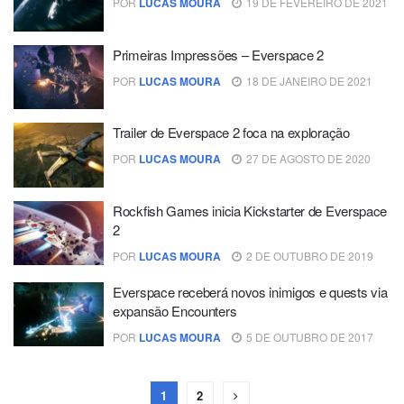
POR
LUCAS MOURA
19 DE FEVEREIRO DE 2021
Primeiras Impressões – Everspace 2
POR
LUCAS MOURA
18 DE JANEIRO DE 2021
Trailer de Everspace 2 foca na exploração
POR
LUCAS MOURA
27 DE AGOSTO DE 2020
Rockfish Games inicia Kickstarter de Everspace
2
POR
LUCAS MOURA
2 DE OUTUBRO DE 2019
Everspace receberá novos inimigos e quests via
expansão Encounters
POR
LUCAS MOURA
5 DE OUTUBRO DE 2017
1
2