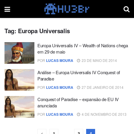
Tag:
Europa Universalis
Europa Universalis IV – Wealth of Nations chega
em 29 de maio
POR
LUCAS MOURA
23 DE MAIO DE 2014
Análise – Europa Universalis IV Conquest of
Paradise
POR
LUCAS MOURA
27 DE JANEIRO DE 2014
Conquest of Paradise – expansão de EU IV
anunciada
POR
LUCAS MOURA
4 DE NOVEMBRO DE 2013
1
…
3
4