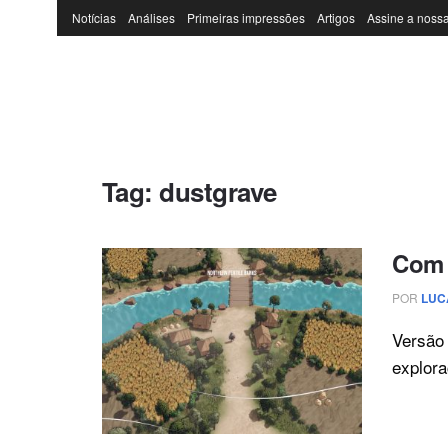
Notícias
Análises
Primeiras impressões
Artigos
Assine a nossa
Tag:
dustgrave
Com 
POR
LUC
Versão
explora