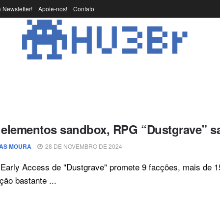
 Newsletter!
Apoie-nos!
Contato
elementos sandbox, RPG “Dustgrave” sa
AS MOURA
28 DE NOVEMBRO DE 2024
 Early Access de "Dustgrave" promete 9 facções, mais de 
ção bastante ...