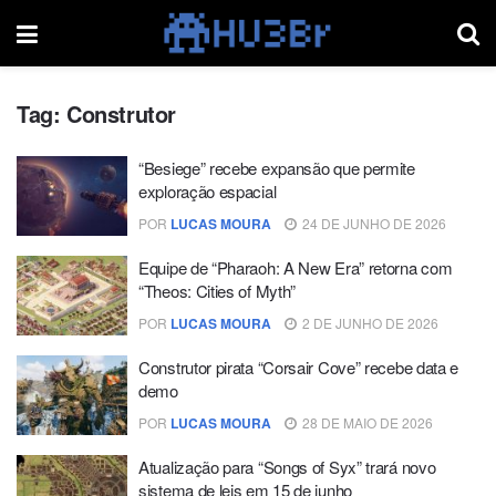
Tag:
Construtor
“Besiege” recebe expansão que permite
exploração espacial
POR
LUCAS MOURA
24 DE JUNHO DE 2026
Equipe de “Pharaoh: A New Era” retorna com
“Theos: Cities of Myth”
POR
LUCAS MOURA
2 DE JUNHO DE 2026
Construtor pirata “Corsair Cove” recebe data e
demo
POR
LUCAS MOURA
28 DE MAIO DE 2026
Atualização para “Songs of Syx” trará novo
sistema de leis em 15 de junho