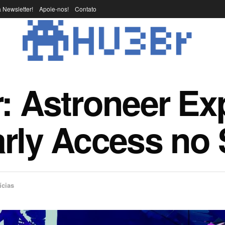
 Newsletter!
Apoie-nos!
Contato
: Astroneer Ex
arly Access no
ícias