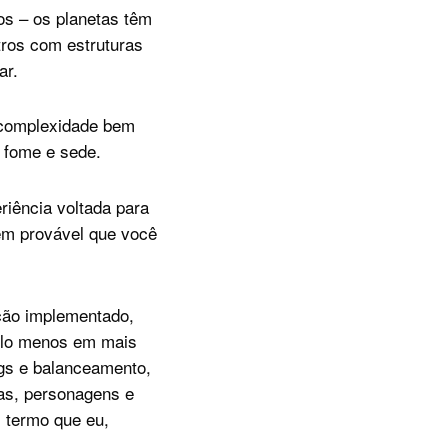
os – os planetas têm
tros com estruturas
ar.
 complexidade bem
 fome e sede.
riência voltada para
bem provável que você
ição implementado,
pelo menos em mais
gs e balanceamento,
ias, personagens e
 termo que eu,