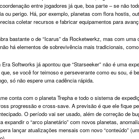
coordenação entre jogadores já que, boa parte – se não tod
a ou perigo. Há, por exemplo, planetas com flora hostis, ou
precisa coletar recursos e fabricar equipamentos para avanç
mbra bastante o de “Icarus” da Rocketwerkz, mas com uma
 não há elementos de sobrevivência mais tradicionais, como
 Era Softworks já apontou que “Starseeker” não é uma expe
o que, se você for teimoso e perseverante como eu sou, é 
ogo, só não espere uma cadência rápida.
game conta com o planeta Trepha e todo o sistema de exped
cross progressão e cross-save. A previsão é que ele fique 
ecipado. O período vai ser usado, além de correção de bu
a expandir o “arco planetário” com novos planetas, anomal
pera lançar atualizações mensais com novo “conteúdo” (um
o).