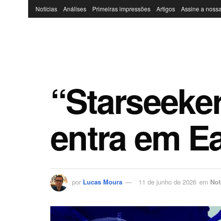
Notícias
Análises
Primeiras impressões
Artigos
Assine a nossa
“Starseeker
entra em E
por
Lucas Moura
11 de junho de 2026
em
Not