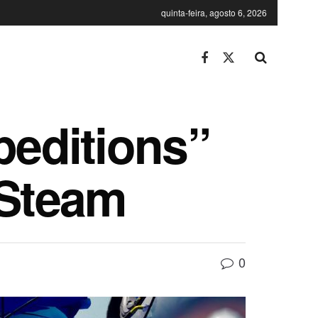
quinta-feira, agosto 6, 2026
peditions”
 Steam
0