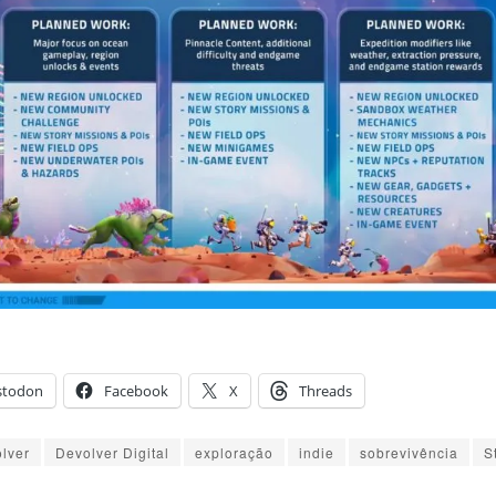
stodon
Facebook
X
Threads
lver
Devolver Digital
exploração
indie
sobrevivência
S