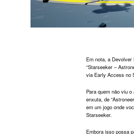
Em nota, a Devolver 
“Starseeker – Astrone
via Early Access no
Para quem não viu o 
enxuta, de “Astronee
em um jogo onde você
Starseeker.
Embora isso possa par