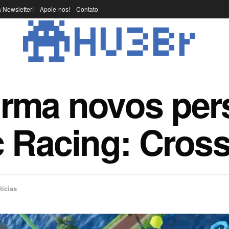
 Newsletter!
Apoie-nos!
Contato
irma novos pe
c Racing: Cros
tícias