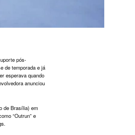
suporte pós-
e de temporada e já
uer esperava quando
envolvedora anunciou
o de Brasília) em
 como “Outrun” e
gs.