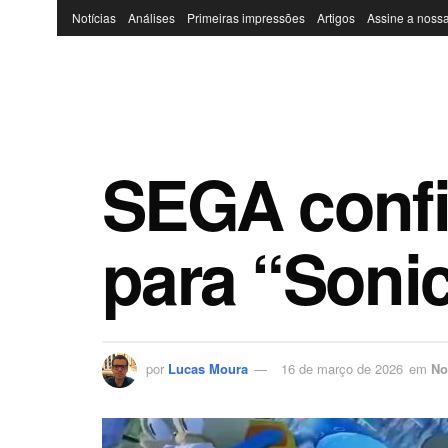
Notícias
Análises
Primeiras impressões
Artigos
Assine a nossa
SEGA conf
para “Soni
por
Lucas Moura
16 de março de 2026
em
No