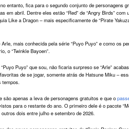
 no entanto, fica para o segundo conjunto de personagens gr
as em abril. Dentre eles estão “Red” de “Angry Birds” com u
uia Like a Dragon – mais especificamente de “Pirate Yakuza
e Arle, mais conhecida pela série “Puyo Puyo” e como os p
io, o “Twinkle Bayoen”.
 “Puyo Puyo” que sou, não ficaria surpreso se “Arle” acaba
avoritas de se jogar, somente atrás de Hatsune Miku – ess
s tempos.
e são apenas a leva de personagens gratuitos e que o
pass
vistos para o restante do ano. O primeiro dele é o pacote “
 outros dois entre julho e setembro de 2026.