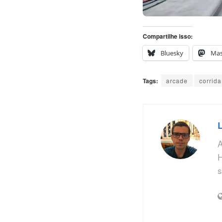
Compartilhe isso:
Bluesky
Ma
Tags:
arcade
corrida
A
H
s