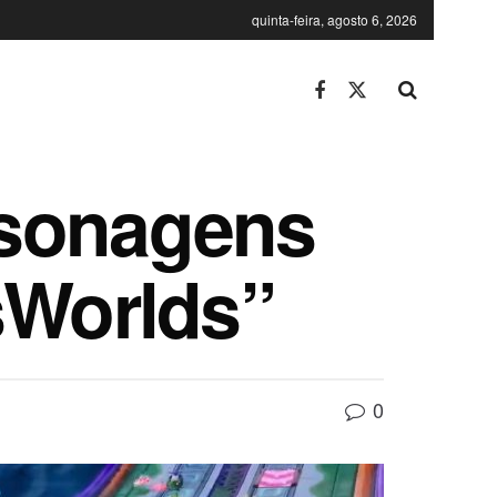
quinta-feira, agosto 6, 2026
rsonagens
sWorlds”
0