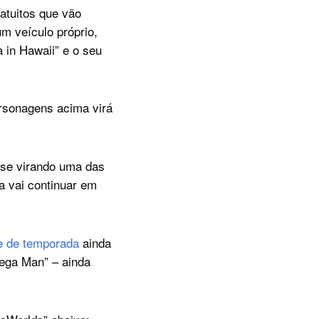
atuitos que vão
m veículo próprio,
 in Hawaii” e o seu
ersonagens acima virá
sse virando uma das
a vai continuar em
e de temporada
ainda
Mega Man” – ainda