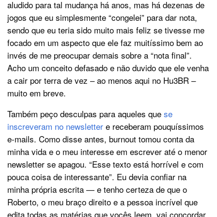
aludido para tal mudança há anos, mas há dezenas de
jogos que eu simplesmente “congelei” para dar nota,
sendo que eu teria sido muito mais feliz se tivesse me
focado em um aspecto que ele faz muitíssimo bem ao
invés de me preocupar demais sobre a “nota final”.
Acho um conceito defasado e não duvido que ele venha
a cair por terra de vez – ao menos aqui no Hu3BR –
muito em breve.
Também peço desculpas para aqueles que
se
inscreveram no newsletter
e receberam pouquíssimos
e-mails. Como disse antes, burnout tomou conta da
minha vida e o meu interesse em escrever até o menor
newsletter se apagou. “Esse texto está horrível e com
pouca coisa de interessante”. Eu devia confiar na
minha própria escrita — e tenho certeza de que o
Roberto, o meu braço direito e a pessoa incrível que
edita todas as matérias que vocês leem, vai concordar