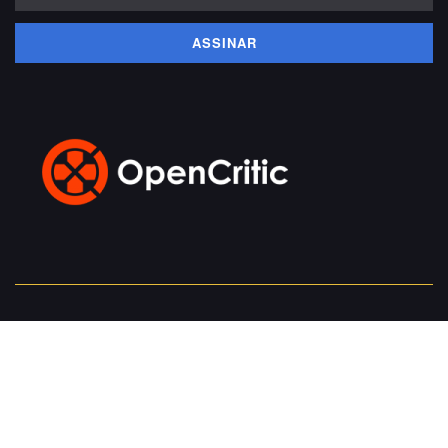
Apoie-nos!
Assine a nossa Newsletter!
Contato
Página Inicial
Posts
Sejam indies, simuladores, títulos de estratégia, RPGs ou rogue-likes,
buscamos mostrar a variedade e a versatilidade que existe em games para
PC. Entre em contato conosco pelo lucas@hu3br.com