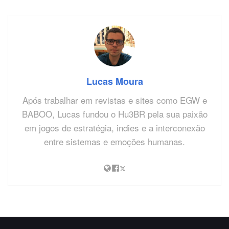
Lucas Moura
Após trabalhar em revistas e sites como EGW e
BABOO, Lucas fundou o Hu3BR pela sua paixão
em jogos de estratégia, indies e a interconexão
entre sistemas e emoções humanas.