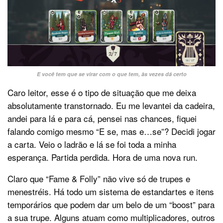
E você tem que se virar com o que tem, às vezes dá certo
Caro leitor, esse é o tipo de situação que me deixa
absolutamente transtornado. Eu me levantei da cadeira,
andei para lá e para cá, pensei nas chances, fiquei
falando comigo mesmo “E se, mas e…se”? Decidi jogar
a carta. Veio o ladrão e lá se foi toda a minha
esperança. Partida perdida. Hora de uma nova run.
Claro que “Fame & Folly” não vive só de trupes e
menestréis. Há todo um sistema de estandartes e itens
temporários que podem dar um belo de um “boost” para
a sua trupe. Alguns atuam como multiplicadores, outros