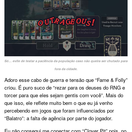
Só… evite de testar a paciência da população caso não queira ser chutado para
fora da cidade.
Adoro esse cabo de guerra e tensão que “Fame & Folly”
criou. É puro suco de “rezar para os deuses do RNG e
torcer para que eles sejam gentis com você”. Mais do
que isso, ele reflete muito bem o que eu já venho
percebendo em jogos que foram influenciados por
“Balatro”: a falta de agência por parte do jogador.
Eu não consegui me conectar com “Clover Pit” pois, no