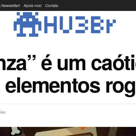
 Newsletter!
Apoie-nos!
Contato
a” é um caóti
 elementos rog
ias