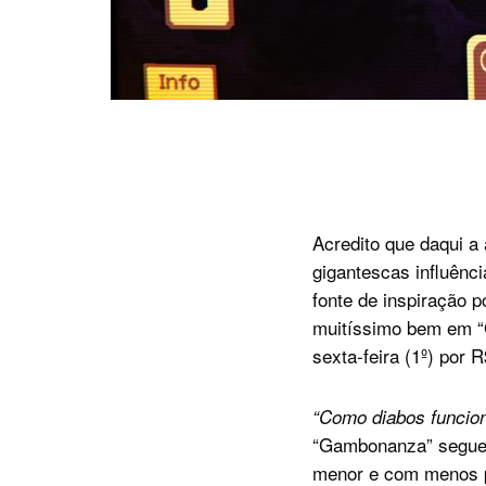
Acredito que daqui a
gigantescas influênc
fonte de inspiração p
muitíssimo bem em “
sexta-feira (1º) por 
“Como diabos funcion
“Gambonanza” segue a
menor e com menos 