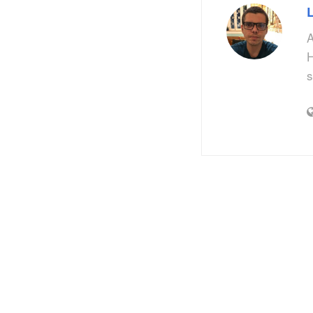
A
H
s