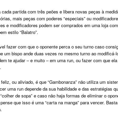
ada partida com três peões e libera novas peças à medida
tórias, mais peças com poderes “especiais” ou modificadore
res e modificadores podem ser comprados em uma loja com 
em estilo “Balatro”.
vel fazer com que o oponente perca o seu turno caso consi
ue um bispo ande duas vezes no mesmo turno ao modificá-l
m te ajudar – e muito – em uma run, ou fazer com que ela
.
feliz, ou aliviado, é que “Gambonanza” não utiliza um sist
er uma run depende da sua habilidade e das estratégias qu
 “colher de sopa” e caso não haja formas de eliminar o opon
pense que isso é uma “carta na manga” para vencer. Basta
.