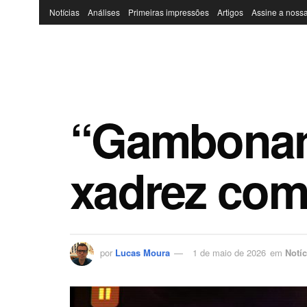
Notícias
Análises
Primeiras impressões
Artigos
Assine a nossa
“Gambonanz
xadrez com
por
Lucas Moura
1 de maio de 2026
em
Notíc