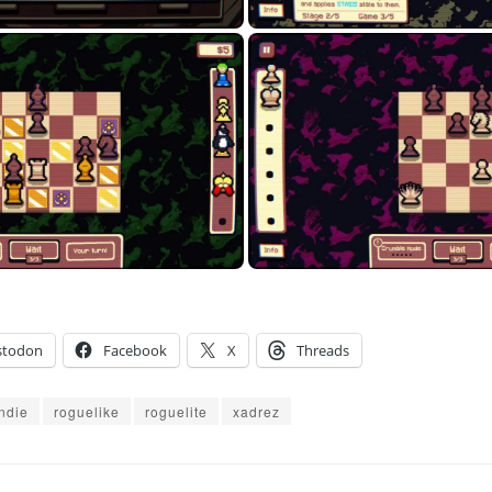
stodon
Facebook
X
Threads
indie
roguelike
roguelite
xadrez