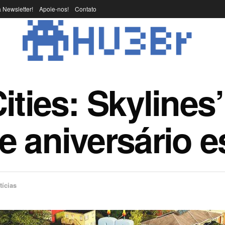
 Newsletter!
Apoie-nos!
Contato
ities: Skylines
e aniversário e
tícias