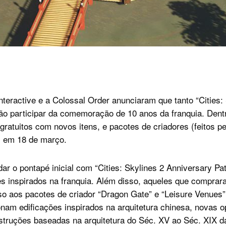
nteractive e a Colossal Order anunciaram que tanto “Cities:
 vão participar da comemoração de 10 anos da franquia. Den
gratuitos com novos itens, e pacotes de criadores (feitos p
i em 18 de março.
ar o pontapé inicial com “Cities: Skylines 2 Anniversary Pat
s inspirados na franquia. Além disso, aqueles que comprar
sso aos pacotes de criador “Dragon Gate” e “Leisure Venues”
ionam edificações inspirados na arquitetura chinesa, novas 
struções baseadas na arquitetura do Séc. XV ao Séc. XIX da