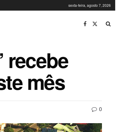
sexta-feira, agosto 7, 2026
” recebe
ste mês
0