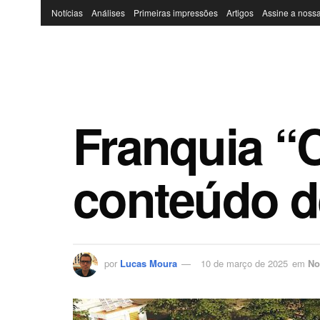
Notícias
Análises
Primeiras impressões
Artigos
Assine a nossa
Franquia “C
conteúdo d
por
Lucas Moura
10 de março de 2025
em
No