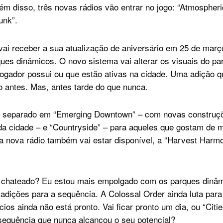
ém disso, três novas rádios vão entrar no jogo: “Atmospheri
unk”.
 vai receber a sua atualização de aniversário em 25 de març
ues dinâmicos. O novo sistema vai alterar os visuais do p
ogador possui ou que estão ativas na cidade. Uma adição 
to antes. Mas, antes tarde do que nunca.
é separado em “Emerging Downtown” – com novas construçõ
 cidade – e “Countryside” – para aqueles que gostam de m
a nova rádio também vai estar disponível, a “Harvest Har
 chateado? Eu estou mais empolgado com os parques dinâm
dições para a sequência. A Colossal Order ainda luta para 
ícios ainda não está pronto. Vai ficar pronto um dia, ou “Citi
 sequência que nunca alcançou o seu potencial?