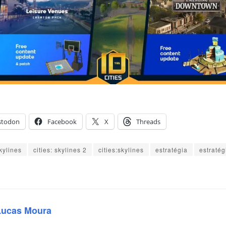
stodon
Facebook
X
Threads
Skylines
cities: skylines 2
cities:skylines
estratégia
estratég
Lucas Moura