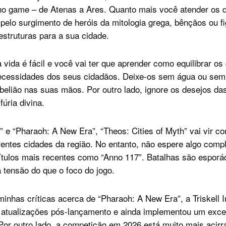
no game – de Atenas a Ares. Quanto mais você atender os d
 pelo surgimento de heróis da mitologia grega, bênçãos ou f
estruturas para a sua cidade.
vida é fácil e você vai ter que aprender como equilibrar os
ecessidades dos seus cidadãos. Deixe-os sem água ou sem 
belião nas suas mãos. Por outro lado, ignore os desejos da
fúria divina.
 e “Pharaoh: A New Era”, “Theos: Cities of Myth” vai vir 
erentes cidades da região. No entanto, não espere algo comp
tulos mais recentes como “Anno 117”. Batalhas são esporá
 tensão do que o foco do jogo.
nhas críticas acerca de “Pharaoh: A New Era”, a Triskell In
 atualizações pós-lançamento e ainda implementou um exce
Por outro lado, a competição em 2026 está muito mais acir