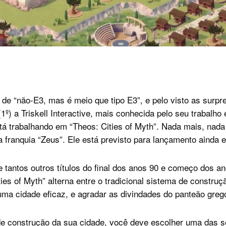
e “não-E3, mas é meio que tipo E3”, e pelo visto as surp
1º) a Triskell Interactive, mais conhecida pelo seu trabalh
tá trabalhando em “Theos: Cities of Myth”. Nada mais, na
a franquia “Zeus”. Ele está previsto para lançamento ainda 
e tantos outros títulos do final dos anos 90 e começo dos a
ties of Myth” alterna entre o tradicional sistema de constru
uma cidade eficaz, e agradar as divindades do panteão greg
e construção da sua cidade, você deve escolher uma das s