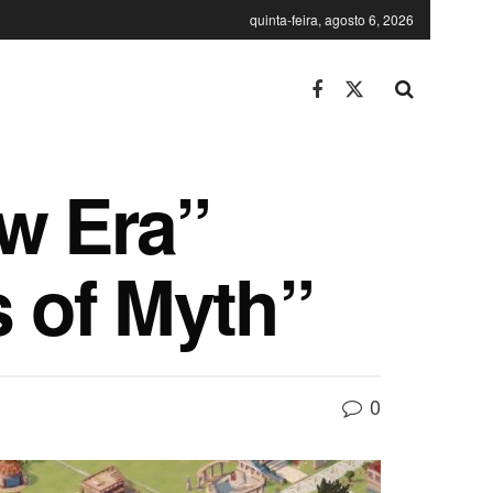
quinta-feira, agosto 6, 2026
w Era”
s of Myth”
0