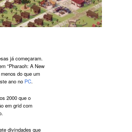
resas já começaram.
o em “Pharaoh: A New
da menos do que um
este ano no
PC
.
nos 2000 que o
ção em grid com
o.
ete divindades que