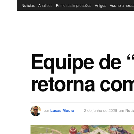
Notícias
Análises
Primeiras impressões
Artigos
Assine a nossa
Equipe de 
retorna com
por
Lucas Moura
2 de junho de 2026
em
Notí