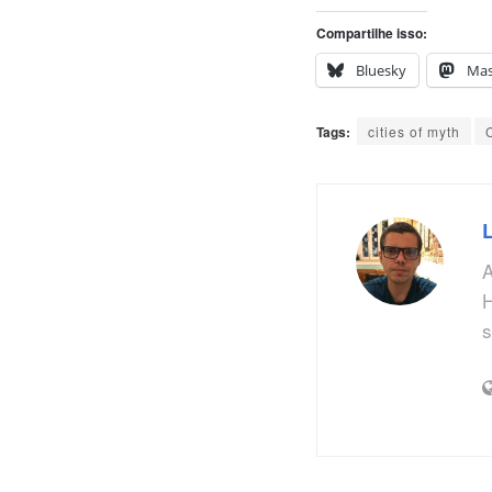
Compartilhe isso:
Bluesky
Ma
Tags:
cities of myth
A
H
s