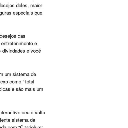
esejos deles, maior
iguras especiais que
 desejos das
entretenimento e
s divindades e você
com um sistema de
lexo como “Total
dicas e são mais um
teractive deu a volta
lente sistema de
rada com “Citadelum”