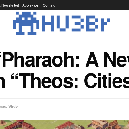
 Newsletter!
Apoie-nos!
Contato
“Pharaoh: A Ne
 “Theos: Citie
cias
,
Slider