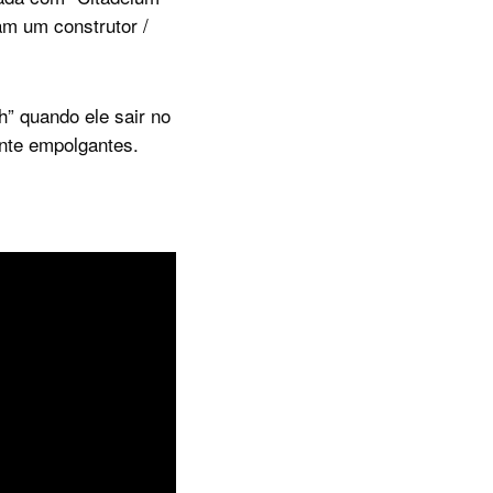
m um construtor /
h” quando ele sair no
ante empolgantes.