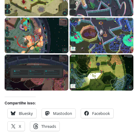
Compartilhe isso:
Bluesky
Mastodon
Facebook
X
Threads