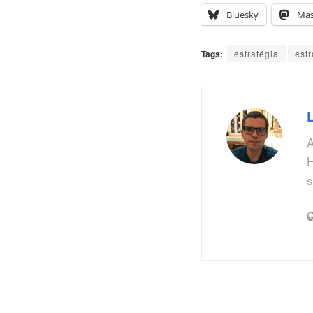
Bluesky
Ma
Tags:
estratégia
est
A
H
s