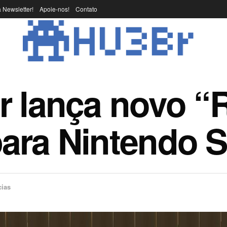
 Newsletter!
Apoie-nos!
Contato
 lança novo “R
ara Nintendo S
cias