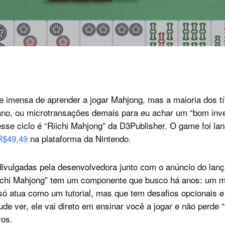
 imensa de aprender a jogar Mahjong, mas a maioria dos tít
ano, ou microtransações demais para eu achar um “bom inv
sse ciclo é “Riichi Mahjong” da D3Publisher. O game foi la
R$49,49
na plataforma da Nintendo.
ivulgadas pela desenvolvedora junto com o anúncio do lan
iichi Mahjong” tem um componente que busco há anos: um 
ó atua como um tutorial, mas que tem desafios opcionais e 
ude ver, ele vai direto em ensinar você a jogar e não perde 
vos.