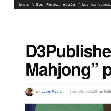
Notícias
Análises
Primeiras impressões
Artigos
Assine a nossa
D3Publisher
Mahjong” p
por
Lucas Moura
1 de junho de 2026
em
Notí