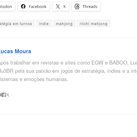
stodon
Facebook
X
Threads
ratégia em turnos
indie
mahjong
riichi mahjong
Lucas Moura
pós trabalhar em revistas e sites como EGW e BABOO, Lu
u3BR pela sua paixão em jogos de estratégia, indies e a in
istemas e emoções humanas.