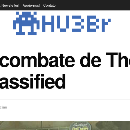
 Newsletter!
Apoie-nos!
Contato
combate de Th
ssified
cias