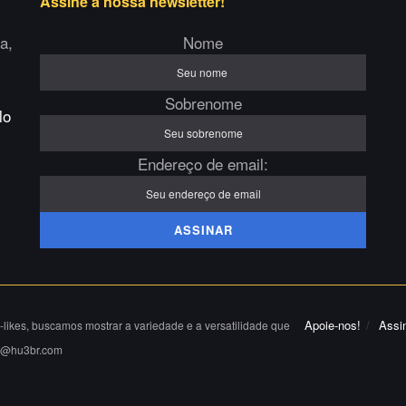
Assine a nossa newsletter!
a,
Nome
Sobrenome
lo
Endereço de email:
Apoie-nos!
Assi
e-likes, buscamos mostrar a variedade e a versatilidade que
as@hu3br.com