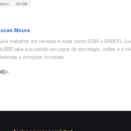
Marin
XCOM
Lucas Moura
pós trabalhar em revistas e sites como EGW e BABOO, Lu
u3BR pela sua paixão em jogos de estratégia, indies e a in
istemas e emoções humanas.