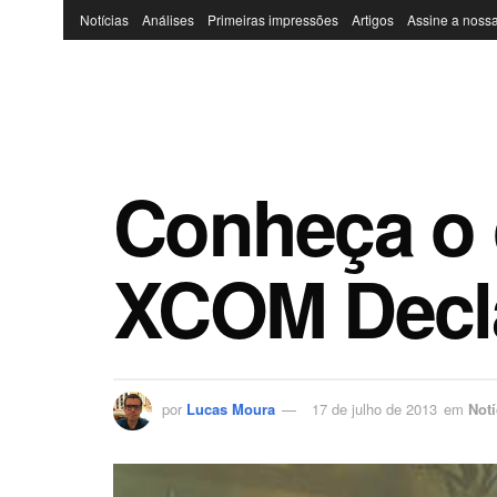
Notícias
Análises
Primeiras impressões
Artigos
Assine a nossa
Conheça o 
XCOM Decla
por
Lucas Moura
17 de julho de 2013
em
Notí