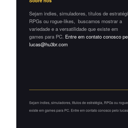
Sobre nós
Sejam indies, simuladores, títulos de estratégi
RPGs ou rogue-likes, buscamos mostrar a
variedade e a versatilidade que existe em
games para PC.
Entre em contato conosco pe
lucas@hu3br.com
Sejam indies, simuladores, títulos de estratégia, RPGs ou rogu
existe em games para PC. Entre em contato conosco pelo luc