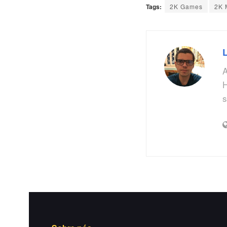
Tags:
2K Games
2K 
A
H
s