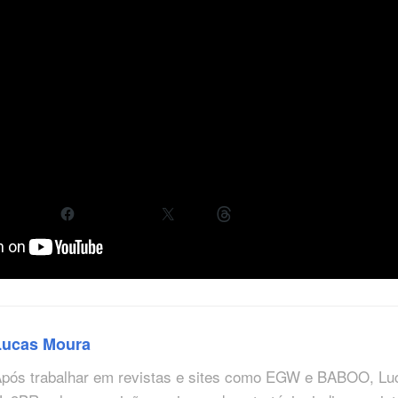
o ainda é um pouco salgado, pois a Mayor’s Edition, por exe
 tão caro quanto outros jogos de console, mas a versão car
erença na franquia. Mas, bem, se você não tem um PC para ro
ara fazer por ora. Que um dia mais empresas comecem a ac
stodon
Facebook
X
Threads
ia
Skylines
Lucas Moura
pós trabalhar em revistas e sites como EGW e BABOO, Lu