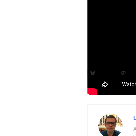
Infelizmente, o preç
por
R$199,99
. Não é
o que faz toda a dif
é o melhor que dá p
consoles.
Compartilhe isso:
Bluesky
Ma
Tags:
Cities
estratég
A