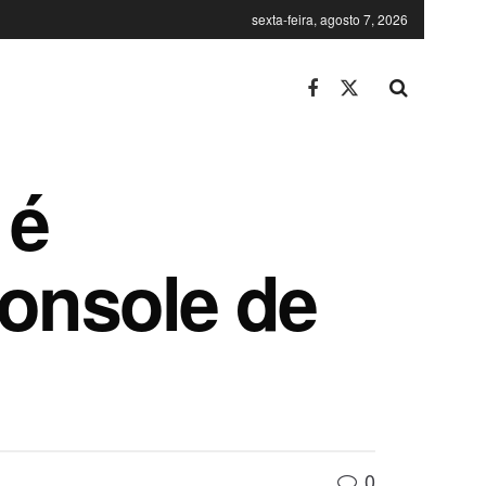
sexta-feira, agosto 7, 2026
 é
console de
0