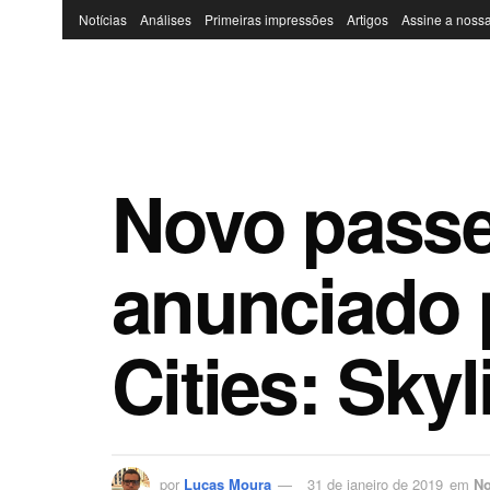
Notícias
Análises
Primeiras impressões
Artigos
Assine a nossa
Novo passe
anunciado 
Cities: Sky
por
Lucas Moura
31 de janeiro de 2019
em
No