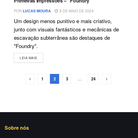
Primeiras Impressões – “Foundry”
POR
LUCAS MOURA
8 DE MAIO DE 2024
Um design menos punitivo e mais criativo,
junto com visuais fantásticos e mecânicas de
escavação subterrânea são destaques de
"Foundry".
DETAILS
LEIA MAIS
1
2
3
…
24
Sobre nós