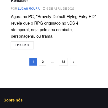
Remaster
POR
LUCAS MOURA
6 DE ABRIL DE 2026
Agora no PC, "Bravely Default Flying Fairy HD"
revela que o RPG originado no 3DS é
atemporal, seja pelo seu combate,
personagens, ou trama.
DETAILS
LEIA MAIS
1
2
…
88
Sobre nós