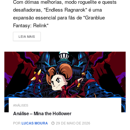
Com ótimas melhorias, modo roguelite e quests
desafiadoras, "Endless Ragnarok" é uma
expansão essencial para fãs de "Granblue
Fantasy: Relink"
DETAILS
LEIA MAIS
ANÁLISES
Análise – Mina the Hollower
POR
LUCAS MOURA
29 DE MAIO DE 2026