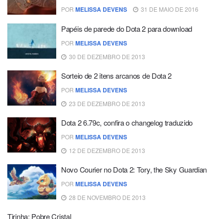
POR
MELISSA DEVENS
31 DE MAIO DE 2016
Papéis de parede do Dota 2 para download
POR
MELISSA DEVENS
30 DE DEZEMBRO DE 2013
Sorteio de 2 itens arcanos de Dota 2
POR
MELISSA DEVENS
23 DE DEZEMBRO DE 2013
Dota 2 6.79c, confira o changelog traduzido
POR
MELISSA DEVENS
12 DE DEZEMBRO DE 2013
Novo Courier no Dota 2: Tory, the Sky Guardian
POR
MELISSA DEVENS
28 DE NOVEMBRO DE 2013
Tirinha: Pobre Cristal