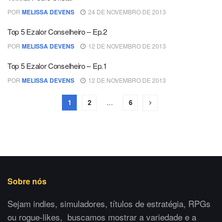
POR
MELISSA DEVENS
24 DE NOVEMBRO DE 2013
Top 5 Ezalor Conselheiro – Ep.2
POR
MELISSA DEVENS
12 DE NOVEMBRO DE 2013
Top 5 Ezalor Conselheiro – Ep.1
POR
MELISSA DEVENS
12 DE NOVEMBRO DE 2013
1
2
…
6
Sobre nós
Sejam indies, simuladores, títulos de estratégia, RPGs
ou rogue-likes, buscamos mostrar a variedade e a