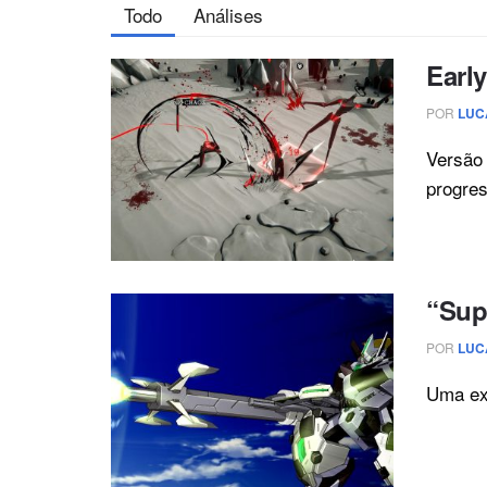
Todo
Análises
Earl
POR
LUC
Versão 
progres
“Sup
POR
LUC
Uma exp