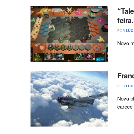
“Tal
feira.
POR
LUC
Novo mo
Fran
POR
LUC
Nova pl
carece