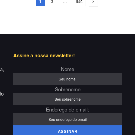
1
2
…
954
Assine a nossa newsletter!
a,
Nome
Sobrenome
lo
Endereço de email: