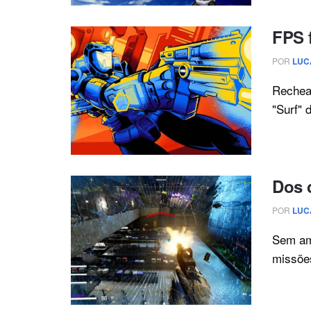
FPS 
POR
LUC
Rechead
"Surf" 
Dos 
POR
LUC
Sem amb
missões