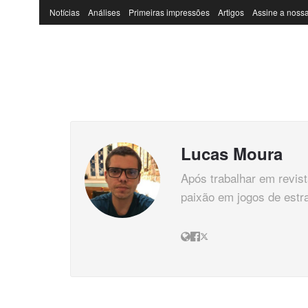
Notícias
Análises
Primeiras impressões
Artigos
Assine a nossa
Lucas Moura
Após trabalhar em revi
paixão em jogos de estr