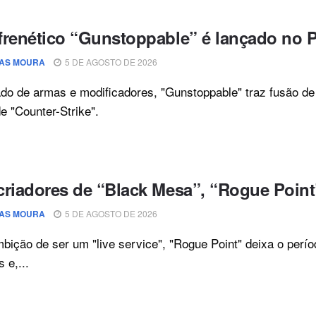
frenético “Gunstoppable” é lançado no 
AS MOURA
5 DE AGOSTO DE 2026
o de armas e modificadores, "Gunstoppable" traz fusão de
de "Counter-Strike".
criadores de “Black Mesa”, “Rogue Point
AS MOURA
5 DE AGOSTO DE 2026
ição de ser um "live service", "Rogue Point" deixa o per
 e,...