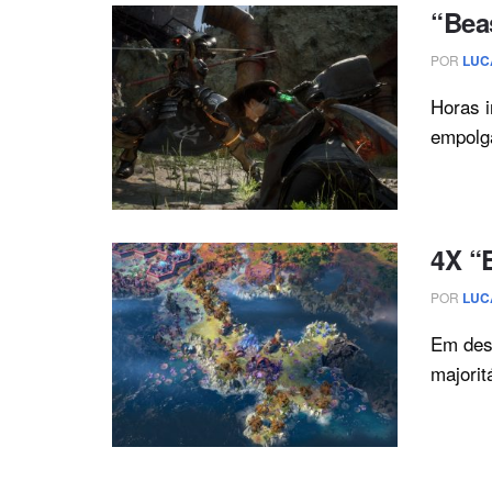
“Bea
POR
LUC
Horas i
empolg
4X “
POR
LUC
Em dese
majorit