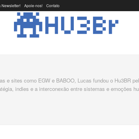
 Newsletter!
Apoie-nos!
Contato
stas e sites como EGW e BABOO, Lucas fundou o Hu3BR pe
atégia, indies e a interconexão entre sistemas e emoções 