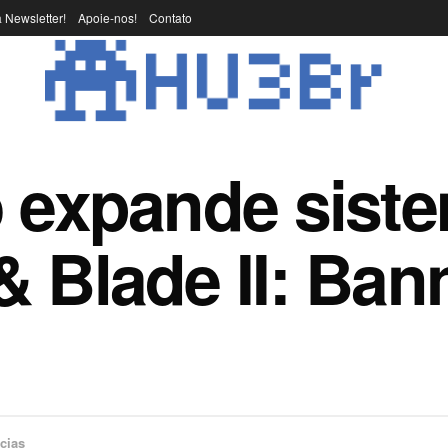
 Newsletter!
Apoie-nos!
Contato
o expande sist
 Blade II: Ban
cias