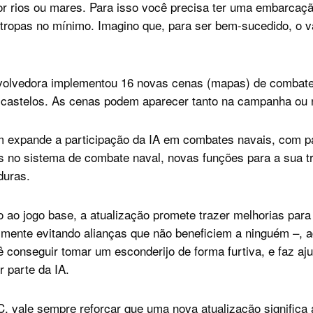
por rios ou mares. Para isso você precisa ter uma embarcaç
 tropas no mínimo. Imagino que, para ser bem-sucedido, o va
nvolvedora implementou 16 novas cenas (mapas) de combat
s castelos. As cenas podem aparecer tanto na campanha ou
m expande a participação da IA em combates navais, com p
 no sistema de combate naval, novas funções para a sua tr
duras.
o ao jogo base, a atualização promete trazer melhorias para
lmente evitando alianças que não beneficiem a ninguém –, a
conseguir tomar um esconderijo de forma furtiva, e faz aj
r parte da IA.
, vale sempre reforçar que uma nova atualização significa 