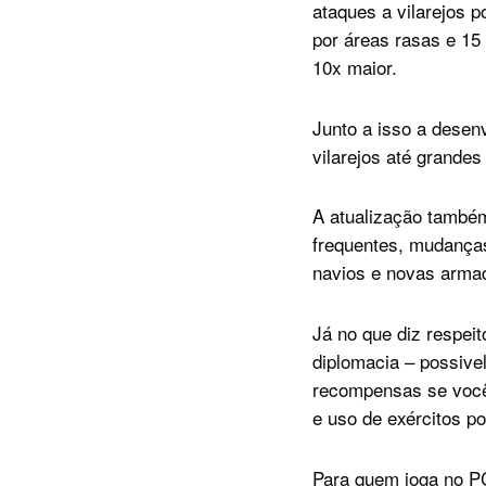
ataques a vilarejos 
por áreas rasas e 15
10x maior.
Junto a isso a dese
vilarejos até grande
A atualização també
frequentes, mudanças
navios e novas arma
Já no que diz respeit
diplomacia – possive
recompensas se você 
e uso de exércitos po
Para quem joga no PC