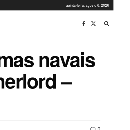
quinta-feira, agosto 6, 2026
emas navais
nerlord –
0