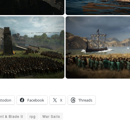
stodon
Facebook
X
Threads
nt & Blade II
rpg
War Sails