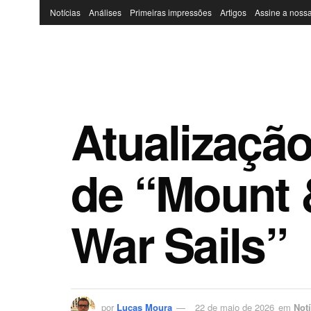
Notícias
Análises
Primeiras impressões
Artigos
Assine a nossa
Atualizaçã
de “Mount &
War Sails”
por
Lucas Moura
22 de maio de 2026
em
Notí