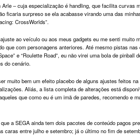
Arle – cuja especialização é handling, que facilita curvas 
ão ficaria surpreso se ela acabasse virando uma das minh
Racing: CrossWorlds”.
uste ao veículo ou aos meus gadgets eu me senti muito ma
do que com personagens anteriores. Até mesmo pistas nas 
pace” e “Roulette Road”, eu não virei uma bola de pinball d
s do cenário.
ser muito bem um efeito placebo de alguns ajustes feitos na
alizações. Aliás, a lista completa de alterações está dispon
aqueles que como eu é um imã de paredes, recomendo e m
 que a SEGA ainda tem dois pacotes de conteúdo pagos pre
 caras entre julho e setembro; já o último no fim de setem