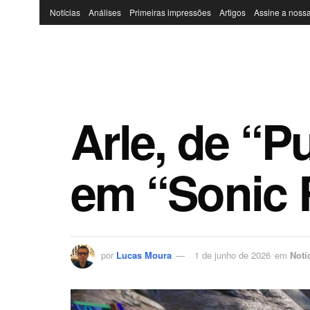
Notícias
Análises
Primeiras impressões
Artigos
Assine a nossa
Arle, de “P
em “Sonic 
por
Lucas Moura
1 de junho de 2026
em
Notí