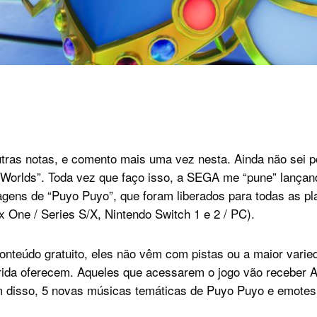
tras notas, e comento mais uma vez nesta. Ainda não sei p
Worlds”. Toda vez que faço isso, a SEGA me “pune” lançan
gens de “Puyo Puyo”, que foram liberados para todas as pl
x One / Series S/X, Nintendo Switch 1 e 2 / PC).
conteúdo gratuito, eles não vêm com pistas ou a maior vari
rida oferecem. Aqueles que acessarem o jogo vão receber Ar
m disso, 5 novas músicas temáticas de Puyo Puyo e emotes