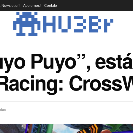
 Newsletter!
Apoie-nos!
Contato
uyo Puyo”, está
Racing: Cross
cias