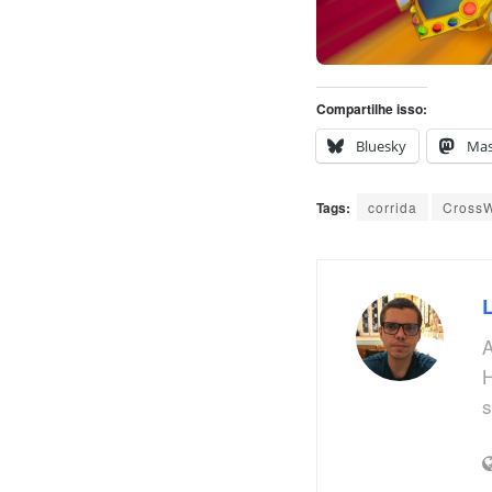
Compartilhe isso:
Bluesky
Ma
Tags:
corrida
CrossW
A
H
s