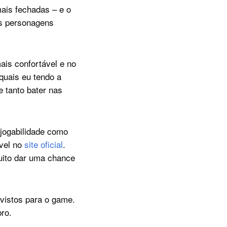
mais fechadas – e o
as personagens
is confortável e no
quais eu tendo a
e tanto bater nas
 jogabilidade como
ível no
site oficial
.
uito dar uma chance
vistos para o game.
bro.