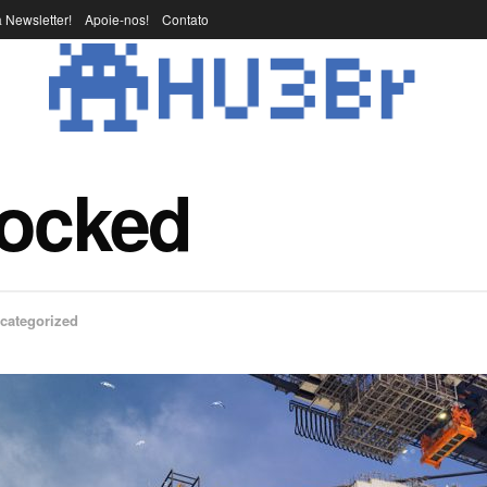
 Newsletter!
Apoie-nos!
Contato
Docked
categorized