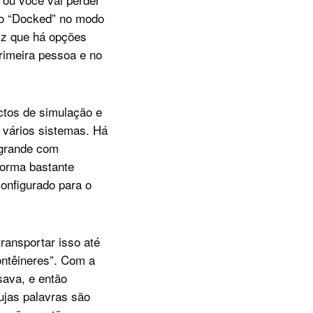
do “Docked” no modo
iz que há opções
rimeira pessoa e no
ctos de simulação e
e vários sistemas. Há
 grande com
forma bastante
configurado para o
ransportar isso até
ontêineres”. Com a
sava, e então
ujas palavras são