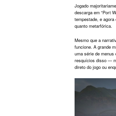
Jogado majoritariame
descarga em “Port Wa
tempestade, e agora c
quanto metarfórica.
Mesmo que a narrativ
funcione. A grande m
uma série de menus o
resquícios disso — 
direto do jogo ou enq