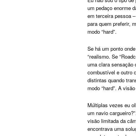
um pedaço enorme da
em terceira pessoa –
para quem preferir, 
modo “hard”.
Se há um ponto onde 
“realismo. Se “Roadc
uma clara sensação d
combustível e outro 
distintas quando tran
modo “hard”. A visão
Múltiplas vezes eu o
um navio cargueiro?”
visão limitada da câ
encontrava uma soluç