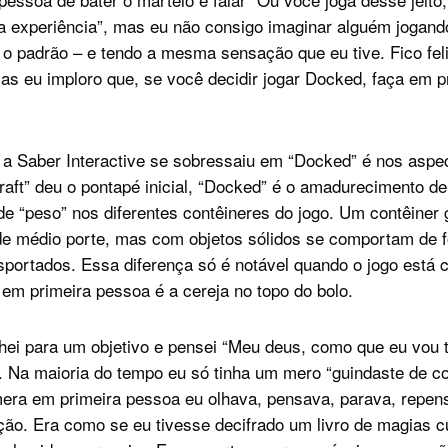
 experiência”, mas eu não consigo imaginar alguém jogan
 o padrão – e tendo a mesma sensação que eu tive. Fico fel
mas eu imploro que, se você decidir jogar Docked, faça em p
a Saber Interactive se sobressaiu em “Docked” é nos aspe
raft” deu o pontapé inicial, “Docked” é o amadurecimento d
e “peso” nos diferentes contêineres do jogo. Um contêiner
de médio porte, mas com objetos sólidos se comportam de 
sportados. Essa diferença só é notável quando o jogo está 
 em primeira pessoa é a cereja no topo do bolo.
lhei para um objetivo e pensei “Meu deus, como que eu vou t
. Na maioria do tempo eu só tinha um mero “guindaste de c
mera em primeira pessoa eu olhava, pensava, parava, repen
ão. Era como se eu tivesse decifrado um livro de magias c