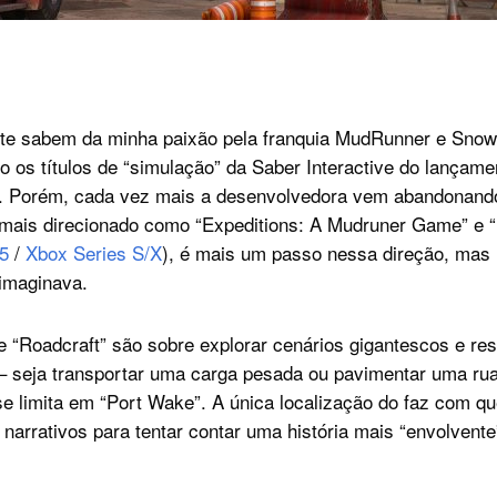
site sabem da minha paixão pela franquia MudRunner e Snow
o os títulos de “simulação” da Saber Interactive do lançame
. Porém, cada vez mais a desenvolvedora vem abandonando 
mais direcionado como “Expeditions: A Mudruner Game” e “
 5
/
Xbox Series S/X
), é mais um passo nessa direção, mas
imaginava.
“Roadcraft” são sobre explorar cenários gigantescos e res
 seja transportar uma carga pesada ou pavimentar uma rua
se limita em “Port Wake”. A única localização do faz com q
narrativos para tentar contar uma história mais “envolvent