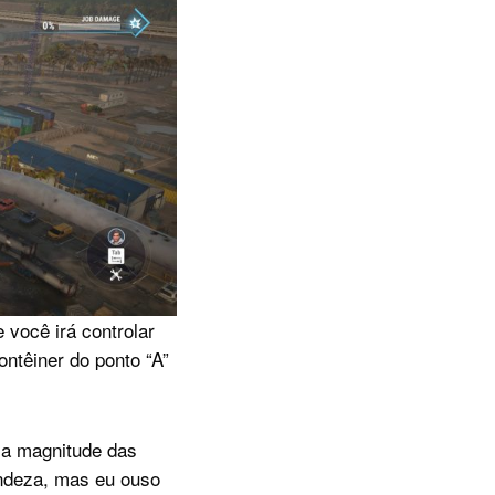
 você irá controlar
ntêiner do ponto “A”
é a magnitude das
andeza, mas eu ouso