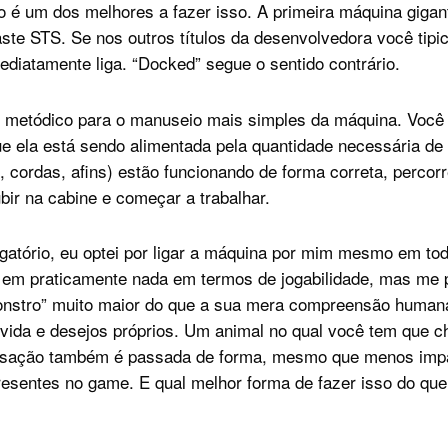
lo é um dos melhores a fazer isso. A primeira máquina giga
aste STS. Se nos outros títulos da desenvolvedora você tip
ediatamente liga. “Docked” segue o sentido contrário.
metódico para o manuseio mais simples da máquina. Você p
ue ela está sendo alimentada pela quantidade necessária de
, cordas, afins) estão funcionando de forma correta, percor
bir na cabine e começar a trabalhar.
gatório, eu optei por ligar a máquina por mim mesmo em to
a em praticamente nada em termos de jogabilidade, mas me 
onstro” muito maior do que a sua mera compreensão human
vida e desejos próprios. Um animal no qual você tem que 
nsação também é passada de forma, mesmo que menos impac
resentes no game. E qual melhor forma de fazer isso do que