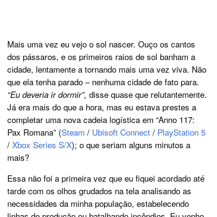
Mais uma vez eu vejo o sol nascer. Ouço os cantos
dos pássaros, e os primeiros raios de sol banham a
cidade, lentamente a tornando mais uma vez viva. Não
que ela tenha parado – nenhuma cidade de fato para.
disse quase que relutantemente.
“Eu deveria ir dormir”,
Já era mais do que a hora, mas eu estava prestes a
completar uma nova cadeia logística em “Anno 117:
Pax Romana” (
Steam
/
Ubisoft Connect
/
PlayStation 5
/
Xbox Series S/X
); o que seriam alguns minutos a
mais?
Essa não foi a primeira vez que eu fiquei acordado até
tarde com os olhos grudados na tela analisando as
necessidades da minha população, estabelecendo
linhas de produção ou batalhando incêndios. Eu venho