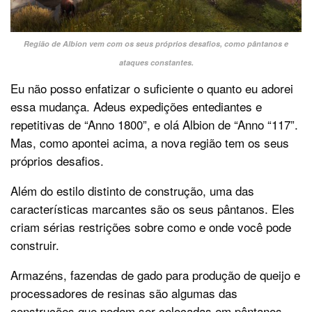
Região de Albion vem com os seus próprios desafios, como pântanos e
ataques constantes.
Eu não posso enfatizar o suficiente o quanto eu adorei
essa mudança. Adeus expedições entediantes e
repetitivas de “Anno 1800”, e olá Albion de “Anno “117”.
Mas, como apontei acima, a nova região tem os seus
próprios desafios.
Além do estilo distinto de construção, uma das
características marcantes são os seus pântanos. Eles
criam sérias restrições sobre como e onde você pode
construir.
Armazéns, fazendas de gado para produção de queijo e
processadores de resinas são algumas das
construções que podem ser colocadas em pântanos,