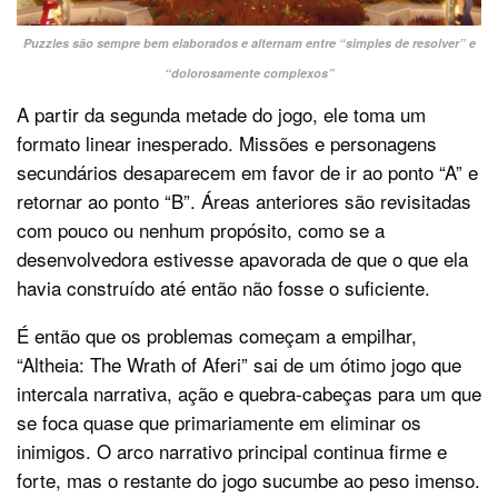
Puzzles são sempre bem elaborados e alternam entre “simples de resolver” e
“dolorosamente complexos”
A partir da segunda metade do jogo, ele toma um
formato linear inesperado. Missões e personagens
secundários desaparecem em favor de ir ao ponto “A” e
retornar ao ponto “B”. Áreas anteriores são revisitadas
com pouco ou nenhum propósito, como se a
desenvolvedora estivesse apavorada de que o que ela
havia construído até então não fosse o suficiente.
É então que os problemas começam a empilhar,
“Altheia: The Wrath of Aferi” sai de um ótimo jogo que
intercala narrativa, ação e quebra-cabeças para um que
se foca quase que primariamente em eliminar os
inimigos. O arco narrativo principal continua firme e
forte, mas o restante do jogo sucumbe ao peso imenso.