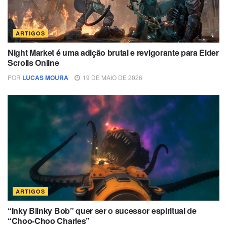
ARTIGOS
Night Market é uma adição brutal e revigorante para Elder
Scrolls Online
POR
LUCAS MOURA
19 DE MAIO DE 2026
ARTIGOS
“Inky Blinky Bob” quer ser o sucessor espiritual de
“Choo-Choo Charles”